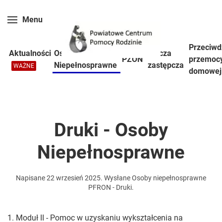
Menu
Skip to main content
Przeciwd
Aktualności
Osoby
Piecza
PZON
przemoc
Niepełnosprawne
zastępcza
WAŻNE
domowej
Druki - Osoby
Niepełnosprawne
Napisane
22 wrzesień 2025
. Wysłane
Osoby niepełnosprawne
PFRON - Druki
.
1. Moduł II - Pomoc w uzyskaniu wykształcenia na